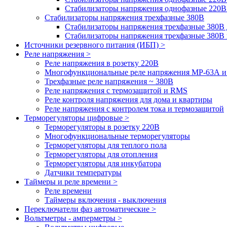
Стабилизаторы напряжения однофазные 220В
Стабилизаторы напряжения трехфазные 380В
Cтабилизаторы напряжения трехфазные 380В 
Стабилизаторы напряжения трехфазные 380
Источники резервного питания (ИБП) >
Реле напряжения >
Реле напряжения в розетку 220В
Многофункциональные реле напряжения МР-63А 
Трехфазные реле напряжения ~ 380В
Реле напряжения с термозащитой и RMS
Реле контроля напряжения для дома и квартиры
Реле напряжения с контролем тока и термозащитой
Терморегуляторы цифровые >
Терморегуляторы в розетку 220В
Многофункциональные терморегуляторы
Терморегуляторы для теплого пола
Терморегуляторы для отопления
Терморегуляторы для инкубатора
Датчики температуры
Таймеры и реле времени >
Реле времени
Таймеры включения - выключения
Переключатели фаз автоматические >
Вольтметры - амперметры >