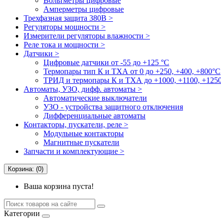
Вольтметры цифровые
Амперметры цифровые
Трехфазная защита 380В >
Регуляторы мощности >
Измерители регуляторы влажности >
Реле тока и мощности >
Датчики >
Цифровые датчики от -55 до +125 °С
Термопары тип К и ТХА от 0 до +250, +400, +800°C
ТРИД и термопары К и ТХА до +1000, +1100, +1250
Автоматы, УЗО, дифф. автоматы >
Автоматические выключатели
УЗО - устройства защитного отключения
Дифференциальные автоматы
Контакторы, пускатели, реле >
Модульные контакторы
Магнитные пускатели
Запчасти и комплектующие >
Корзина: (0)
Ваша корзина пуста!
Категории