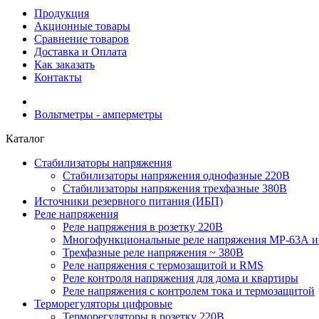
Продукция
Акционные товары
Сравнение товаров
Доставка и Оплата
Как заказать
Контакты
Вольтметры - амперметры
Каталог
Стабилизаторы напряжения
Cтабилизаторы напряжения однофазные 220В
Стабилизаторы напряжения трехфазные 380В
Источники резервного питания (ИБП)
Реле напряжения
Реле напряжения в розетку 220В
Многофункциональные реле напряжения МР-63А 
Трехфазные реле напряжения ~ 380В
Реле напряжения с термозащитой и RMS
Реле контроля напряжения для дома и квартиры
Реле напряжения с контролем тока и термозащитой
Терморегуляторы цифровые
Терморегуляторы в розетку 220В