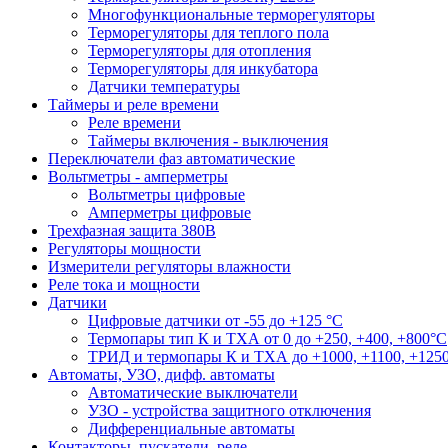
Многофункциональные терморегуляторы
Терморегуляторы для теплого пола
Терморегуляторы для отопления
Терморегуляторы для инкубатора
Датчики температуры
Таймеры и реле времени
Реле времени
Таймеры включения - выключения
Переключатели фаз автоматические
Вольтметры - амперметры
Вольтметры цифровые
Амперметры цифровые
Трехфазная защита 380В
Регуляторы мощности
Измерители регуляторы влажности
Реле тока и мощности
Датчики
Цифровые датчики от -55 до +125 °С
Термопары тип К и ТХА от 0 до +250, +400, +800°C
ТРИД и термопары К и ТХА до +1000, +1100, +1250
Автоматы, УЗО, дифф. автоматы
Автоматические выключатели
УЗО - устройства защитного отключения
Дифференциальные автоматы
Контакторы, пускатели, реле