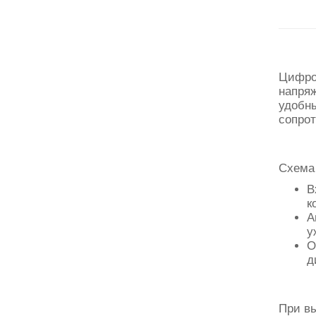
Цифров
напряж
удобны
сопрот
Схема 
В
к
А
у
О
д
При вы